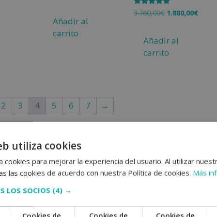
4.00
Valorado
3.760,00
€
1.880,00
€
de 5
con
Añadir al
4.75
de 5
carrito
Añadir al
carrito
2
3
4
5
6
7
→
eb utiliza cookies
 cookies para mejorar la experiencia del usuario. Al utilizar nuest
s las cookies de acuerdo con nuestra Política de cookies.
Más in
S LOS SOCIOS
(4) →
Cookies de
Cookies de
Cookies de