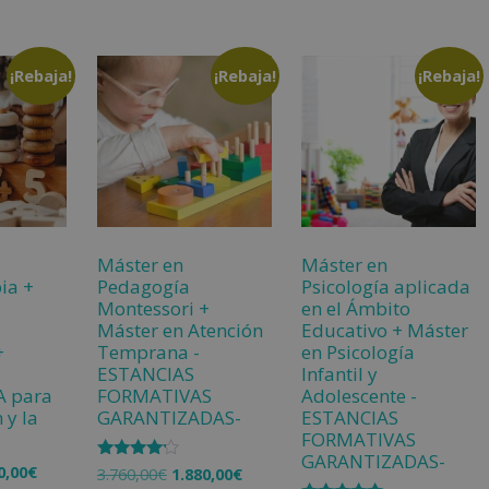
¡Rebaja!
¡Rebaja!
¡Rebaja!
Máster en
Máster en
ia +
Pedagogía
Psicología aplicada
Montessori +
en el Ámbito
Máster en Atención
Educativo + Máster
+
Temprana -
en Psicología
ESTANCIAS
Infantil y
A para
FORMATIVAS
Adolescente -
 y la
GARANTIZADAS-
ESTANCIAS
FORMATIVAS
GARANTIZADAS-
0,00
€
Valorado
3.760,00
€
1.880,00
€
con