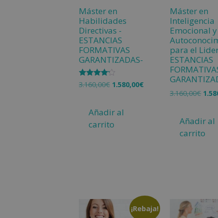
Máster en
Máster en
Habilidades
Inteligencia
Directivas -
Emocional y
ESTANCIAS
Autoconoci
FORMATIVAS
para el Lide
GARANTIZADAS-
ESTANCIAS
FORMATIVA
GARANTIZA
Valorado
3.160,00
€
1.580,00
€
con
3.160,00
€
1.58
4.00
de 5
Añadir al
Añadir al
carrito
carrito
¡Rebaja!