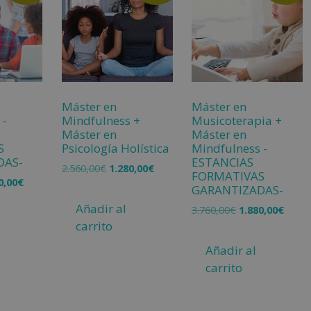
Máster en
Máster en
 -
Mindfulness +
Musicoterapia +
Máster en
Máster en
S
Psicología Holística
Mindfulness -
DAS-
ESTANCIAS
2.560,00
€
1.280,00
€
FORMATIVAS
0,00
€
GARANTIZADAS-
Añadir al
3.760,00
€
1.880,00
€
carrito
Añadir al
carrito