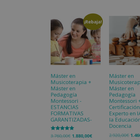
¡Rebaja!
Máster en
Máster en
Musicoterapia +
Musicoterap
Máster en
Máster en
Pedagogía
Pedagogía
Montessori -
Montessori 
ESTANCIAS
Certificación
FORMATIVAS
Experto en I
GARANTIZADAS-
la Educación
Docencia
2.920,00
€
1.46
Valorado
3.760,00
€
1.880,00
€
con