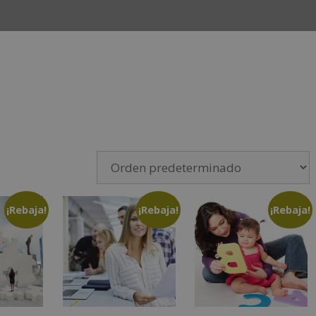
INICIO
CURSOS
CAMPUS
EMPLEO Y ESTANCIAS 
¡Rebaja!
¡Rebaja!
¡Rebaja!