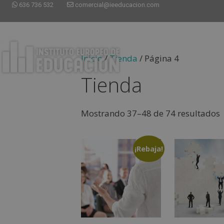
636 736 532
comercial@ieeducacion.com
Inicio
/
Tienda
/ Página 4
Tienda
Mostrando 37–48 de 74 resultados
¡Rebaja!