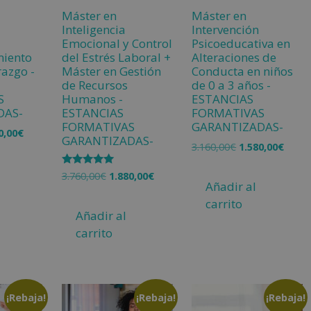
Máster en
Máster en
Inteligencia
Intervención
Emocional y Control
Psicoeducativa en
miento
del Estrés Laboral +
Alteraciones de
razgo -
Máster en Gestión
Conducta en niños
de Recursos
de 0 a 3 años -
S
Humanos -
ESTANCIAS
DAS-
ESTANCIAS
FORMATIVAS
FORMATIVAS
GARANTIZADAS-
0,00
€
GARANTIZADAS-
3.160,00
€
1.580,00
€
Valorado
3.760,00
€
1.880,00
€
con
Añadir al
5.00
carrito
de 5
Añadir al
carrito
¡Rebaja!
¡Rebaja!
¡Rebaja!