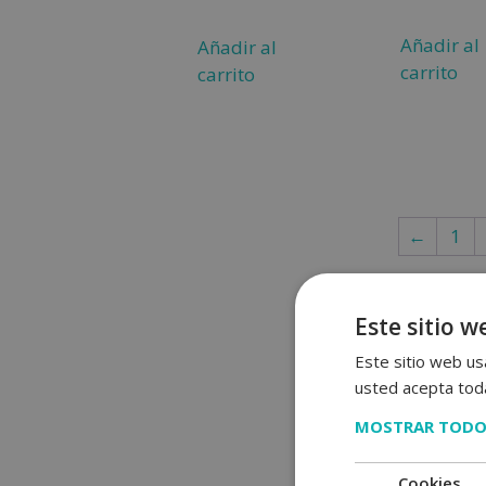
4.90
de 5
Añadir al
Añadir al
carrito
carrito
←
1
Este sitio w
Este sitio web usa
usted acepta toda
MOSTRAR TODO
Cookies