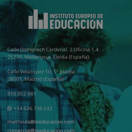
l
t
e
r
n
a
t
Calle Domenech Cardenal, 2 Oficina 1.4
i
25230
,
Mollerussa
.
Lleida (España)
v
e
Calle Velázquez 10, 1ª planta
:
28001
,
Madrid (España)
910 052 681
+34 636 736 532
matricula@ieeducacion.com
comercial@ieeducacion.com