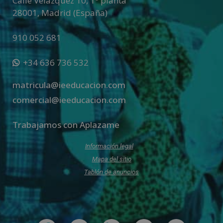
Calle Velázquez 10, 1ª planta
28001
,
Madrid (España)
910 052 681
+34 636 736 532
matricula@ieeducacion.com
comercial@ieeducacion.com
Trabajamos con Aplazame
Información legal
Mapa del sitio
Tablón de anuncios