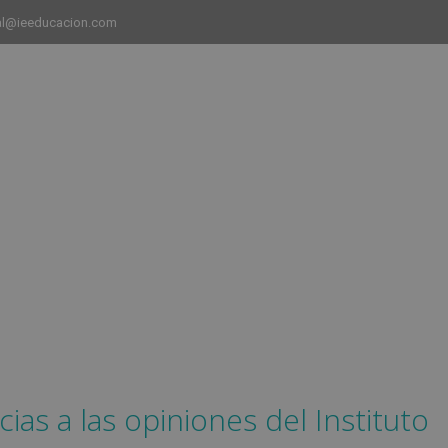
al@ieeducacion.com
1
INICIO
CURSOS
CAMPUS
EMPLEO Y ESTANCIAS 
ias a las opiniones del Instituto