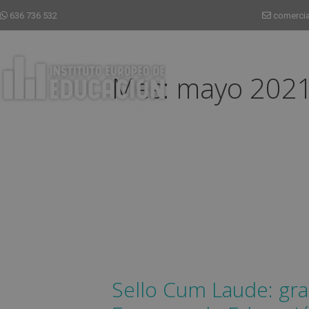
636 736 532
comerci
Mes:
mayo 202
Sello Cum Laude: grac