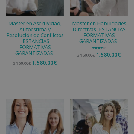
t
i
v
Máster en Asertividad,
Máster en Habilidades
e
Autoestima y
Directivas -ESTANCIAS
:
Resolución de Conflictos
FORMATIVAS
-ESTANCIAS
GARANTIZADAS-
FORMATIVAS
GARANTIZADAS-
Valorado
1.580,00
€
3.160,00
€
con
4.00
de 5
1.580,00
€
3.160,00
€
Añadir al carrito
Añadir al carrito