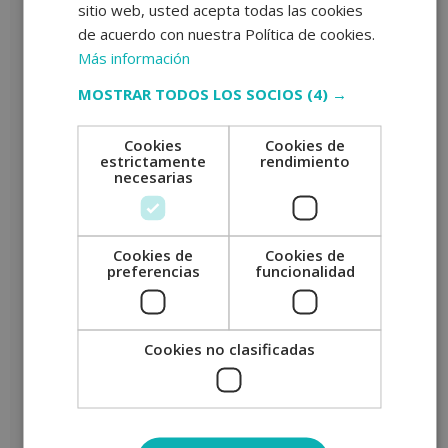
sitio web, usted acepta todas las cookies
de acuerdo con nuestra Política de cookies.
No hay valoraciones aún.
Más información
Sé el primero en valorar “Máster en Mindfulness -ESTANCIAS
MOSTRAR TODOS LOS SOCIOS
(4) →
FORMATIVAS GARANTIZADAS-”
Tu puntuación
*
Cookies
Cookies de
estrictamente
rendimiento
Tu valoración
*
necesarias
Cookies de
Cookies de
preferencias
funcionalidad
Nombre
*
Correo electrónico
*
Cookies no clasificadas