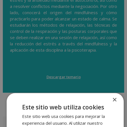
estrés y la ansiedad mediante el autocontrol, así como
a resolver conflictos mediante la negociación. Por otro
lado, conocerá el origen del mindfulness y cómo
practicarlo para poder alcanzar un estado de calma. Se
estudiarán los métodos de relajación, las técnicas de
control de la respiración y las posturas corporales que
se deben realizar en una sesión de relajación, así como
la reducción del estrés a través del mindfulness y la
aplicación de esta disciplina a la psicoterapia.
Descargar temario
×
Este sitio web utiliza cookies
Valoraciones (0)
Este sitio web usa cookies para mejorar la
experiencia del usuario. Al utilizar nuestro
Valoraciones