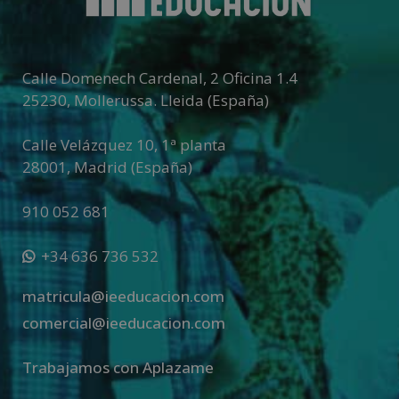
Calle Domenech Cardenal, 2 Oficina 1.4
25230
,
Mollerussa
.
Lleida (España)
Calle Velázquez 10, 1ª planta
28001
,
Madrid (España)
910 052 681
+34 636 736 532
matricula@ieeducacion.com
comercial@ieeducacion.com
Trabajamos con Aplazame