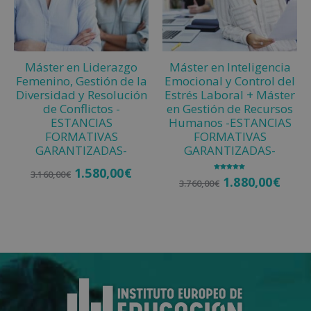
Máster en Liderazgo
Máster en Inteligencia
Femenino, Gestión de la
Emocional y Control del
Diversidad y Resolución
Estrés Laboral + Máster
de Conflictos -
en Gestión de Recursos
ESTANCIAS
Humanos -ESTANCIAS
FORMATIVAS
FORMATIVAS
GARANTIZADAS-
GARANTIZADAS-
1.580,00
€
3.160,00
€
Valorado
1.880,00
€
3.760,00
€
con
5.00
de 5
Añadir al carrito
Añadir al carrito