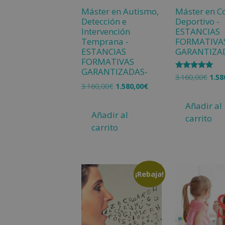
Máster en Autismo,
Máster en C
Detección e
Deportivo -
Intervención
ESTANCIAS
Temprana -
FORMATIVA
ESTANCIAS
GARANTIZA
FORMATIVAS
GARANTIZADAS-
Valorado
3.160,00
€
1.58
con
3.160,00
€
1.580,00
€
5.00
de 5
Añadir al
Añadir al
carrito
carrito
¡Rebaja!