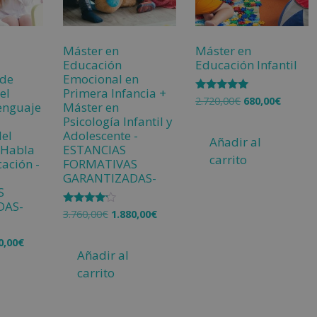
Máster en
Máster en
Educación
Educación Infantil
 de
Emocional en
el
Primera Infancia +
Valorado
2.720,00
€
680,00
€
Lenguaje
Máster en
con
5.00
Psicología Infantil y
de 5
del
Adolescente -
Añadir al
l Habla
ESTANCIAS
carrito
ación -
FORMATIVAS
GARANTIZADAS-
S
DAS-
Valorado
3.760,00
€
1.880,00
€
con
4.00
0,00
€
de 5
Añadir al
carrito