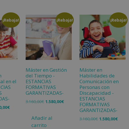
¡Rebaja!
¡Rebaja!
¡Rebaja!
Máster en Gestión
Máster en
n
del Tiempo -
Habilidades de
al en el
ESTANCIAS
Comunicación en
NCIAS
FORMATIVAS
Personas con
S
GARANTIZADAS-
Discapacidad -
DAS-
ESTANCIAS
3.160,00
€
1.580,00
€
FORMATIVAS
0,00
€
GARANTIZADAS-
Añadir al
3.160,00
€
1.580,00
€
carrito