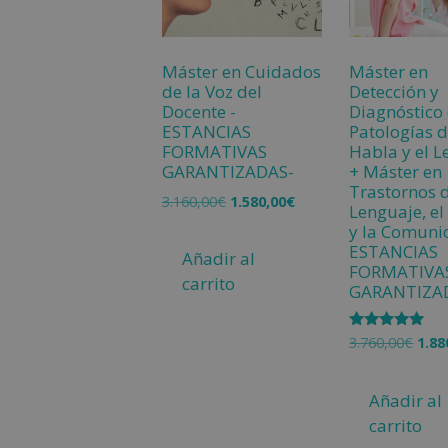
Máster en Cuidados
Máster en
de la Voz del
Detección y
Docente -
Diagnóstico
ESTANCIAS
Patologías d
FORMATIVAS
Habla y el 
GARANTIZADAS-
+ Máster en
Trastornos 
3.160,00
€
1.580,00
€
Lenguaje, e
y la Comunic
ESTANCIAS
Añadir al
FORMATIVA
carrito
GARANTIZA
Valorado
3.760,00
€
1.88
con
5.00
de 5
Añadir al
carrito