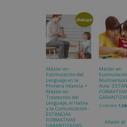
¡Rebaja!
Máster en
Máster en
Estimulación del
Estimulació
Lenguaje en la
Multisensori
Primera Infancia +
Aula -ESTA
Máster en
FORMATIVA
Trastornos del
GARANTIZA
Lenguaje, el Habla
3.160,00
€
1.58
y la Comunicación -
ESTANCIAS
FORMATIVAS
Añadir al
GARANTIZADAS-