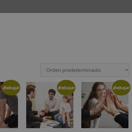
INICIO
CURSOS
CAMPUS
EMPLEO Y ESTANCIAS 
¡Rebaja!
¡Rebaja!
¡Rebaja!