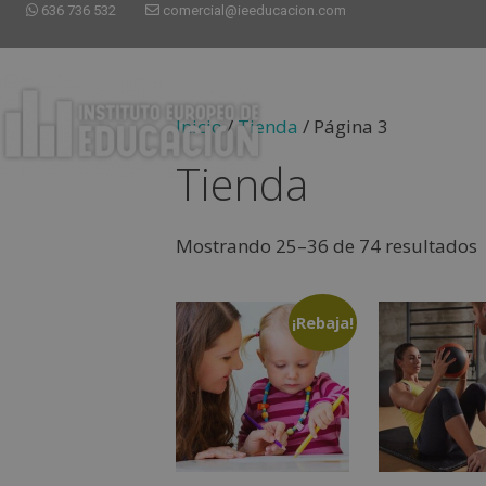
636 736 532
comercial@ieeducacion.com
Inicio
/
Tienda
/ Página 3
Tienda
Mostrando 25–36 de 74 resultados
¡Rebaja!