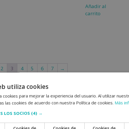
Añadir al
carrito
2
3
4
5
6
7
→
eb utiliza cookies
 cookies para mejorar la experiencia del usuario. Al utilizar nuest
s las cookies de acuerdo con nuestra Política de cookies.
Más in
S LOS SOCIOS
(4) →
Cookies de
Cookies de
Cookies de