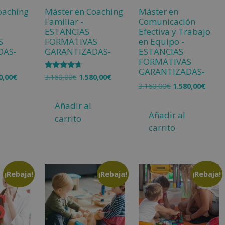
oaching
Máster en Coaching
Máster en
Familiar -
Comunicación
ESTANCIAS
Efectiva y Trabajo
S
FORMATIVAS
en Equipo -
DAS-
GARANTIZADAS-
ESTANCIAS
FORMATIVAS
GARANTIZADAS-
Valorado
0,00
€
3.160,00
€
1.580,00
€
con
3.160,00
€
1.580,00
€
4.50
de 5
Añadir al
Añadir al
carrito
carrito
¡Rebaja!
¡Rebaja!
¡Rebaja!