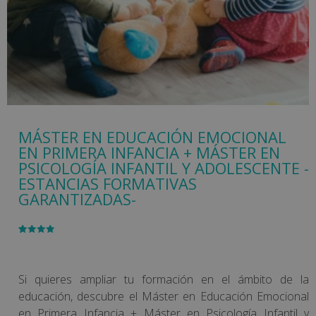
MÁSTER EN EDUCACIÓN EMOCIONAL
EN PRIMERA INFANCIA + MÁSTER EN
PSICOLOGÍA INFANTIL Y ADOLESCENTE -
ESTANCIAS FORMATIVAS
GARANTIZADAS-
Valorado
1
con
4.00
de 5 en
base a
valoración
Si quieres ampliar tu formación en el ámbito de la
de un
cliente
educación, descubre el Máster en Educación Emocional
en Primera Infancia + Máster en Psicología Infantil y