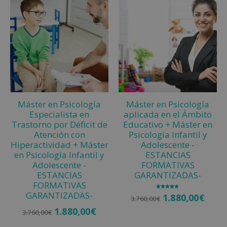
Máster en Psicología
Máster en Psicología
Especialista en
aplicada en el Ámbito
Trastorno por Déficit de
Educativo + Máster en
Atención con
Psicología Infantil y
Hiperactividad + Máster
Adolescente -
en Psicología Infantil y
ESTANCIAS
Adolescente -
FORMATIVAS
ESTANCIAS
GARANTIZADAS-
FORMATIVAS
GARANTIZADAS-
Valorado
1.880,00
€
3.760,00
€
con
4.75
de 5
1.880,00
€
3.760,00
€