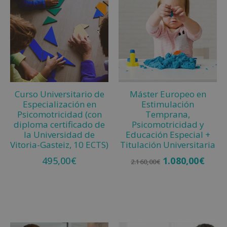
e
r
n
a
t
i
v
Curso Universitario de
Máster Europeo en
e
Especialización en
Estimulación
:
Psicomotricidad (con
Temprana,
diploma certificado de
Psicomotricidad y
la Universidad de
Educación Especial +
Vitoria-Gasteiz, 10 ECTS)
Titulación Universitaria
495,00
€
1.080,00
€
2.160,00
€
Añadir al carrito
Añadir al carrito