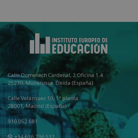
Añadir al carrito
Añadir al carrito
Calle Domenech Cardenal, 2 Oficina 1.4
25230
,
Mollerussa
.
Lleida (España)
Calle Velázquez 10, 1ª planta
28001
,
Madrid (España)
910 052 681
+34 636 736 532