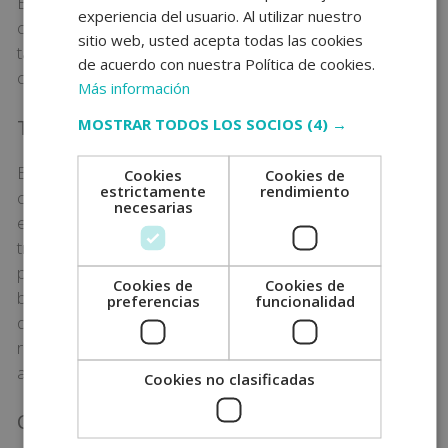
Este tipo de actividades son muy variadas y suelen
experiencia del usuario. Al utilizar nuestro
centrarse en alguna en concreto; si bien es cierto que
sitio web, usted acepta todas las cookies
también se trabajan competencias transversales. A
de acuerdo con nuestra Política de cookies.
continuación, se detallan algunos de ellos:
Más información
MOSTRAR TODOS LOS SOCIOS
(4) →
Taller de música
En este caso, no se trata de hacer clases teóricas o
Cookies
Cookies de
estrictamente
rendimiento
centradas en un instrumento, sino que se utilizan
necesarias
ejercicios muy variados. Por ejemplo, puede
trabajarse el aprendizaje de ritmos con ayuda de la
percusión, se aprenden canciones o se dan nociones
Cookies de
Cookies de
básicas para conocer algunos instrumentos. Como te
preferencias
funcionalidad
decíamos, en todo momento se tratan conocimientos
relacionados con la música, pero de un modo más
ameno.
Cookies no clasificadas
Ciencia divertida