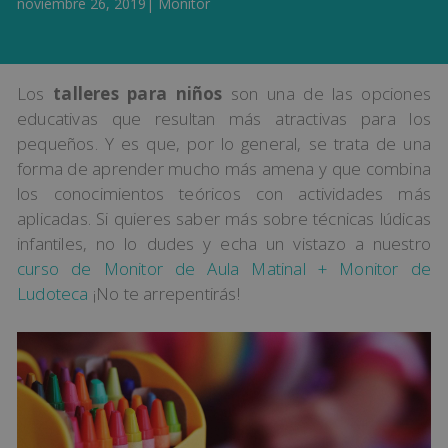
noviembre 26, 2019
|
Monitor
Los
talleres para niños
son una de las opciones
educativas que resultan más atractivas para los
pequeños. Y es que, por lo general, se trata de una
forma de aprender mucho más amena y que combina
los conocimientos teóricos con actividades más
aplicadas. Si quieres saber más sobre técnicas lúdicas
infantiles, no lo dudes y echa un vistazo a nuestro
curso de Monitor de Aula Matinal + Monitor de
Ludoteca
¡No te arrepentirás!