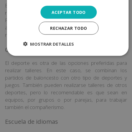
Es una de las tendencias actuales, que se basa en
ACEPTAR TODO
realizar experimentos de ciencias como Química,
Física o Biología. Estas ciencias aplicadas pueden
adaptarse a diferentes niveles y al ser bastante
RECHAZAR TODO
manuales suelen gustar mucho a los niños.
MOSTRAR DETALLES
Campus de baloncesto
El deporte es otra de las opciones preferidas para
realizar talleres. En este caso, se combinan los
partidos de baloncesto con otro tipo de deportes y
juegos. También pueden realizarse talleres de otros
deportes, pero lo recomendable es que sean en
equipos, por grupos o por parejas, para trabajar
también el compañerismo.
Escuela de idiomas