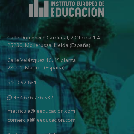
n
a
t
i
v
Calle Domenech Cardenal, 2 Oficina 1.4
e
25230
,
Mollerussa
.
Lleida (España)
:
Calle Velázquez 10, 1ª planta
28001
,
Madrid (España)
910 052 681
+34 636 736 532
matricula@ieeducacion.com
comercial@ieeducacion.com