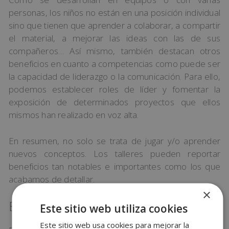
personas, los niños no están en una posición individual
sino que tienen que aprender a colaborar, a compartir
el material, a mejorar las ideas con las de sus
compañeros… Así mismo, también destacan otros
beneficios en cuanto a competencias como puede ser
la capacidad de liderazgo o la comunicación. Para ello,
podemos establecer roles de líder y fomentar la
exposición de determinados proyectos que ellos
mismos han realizado en voz alta.
En resumen, no solo se trata de jugar y/o aprender
nuevos conceptos. Los talleres pueden reportar
beneficios tan notables e importantes como los que
acabamos de detallar.
×
​Ejemplos de talleres para niños
Este sitio web utiliza cookies
Este sitio web usa cookies para mejorar la