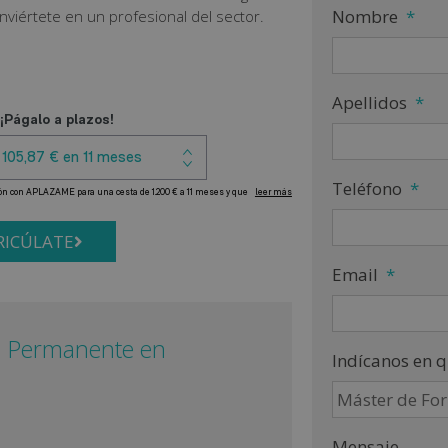
Nombre
*
onviértete en un profesional del sector.
Apellidos
*
Teléfono
*
ICÚLATE
Email
*
ón Permanente en
Indícanos en q
Mensaje