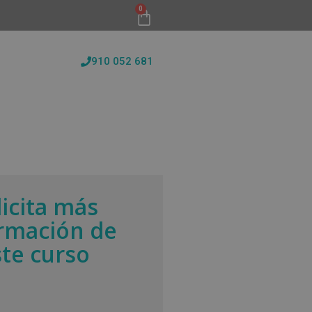
0
910 052 681
FORMATIVAS
CONÓCENOS
BLOG
licita más
rmación de
ste curso