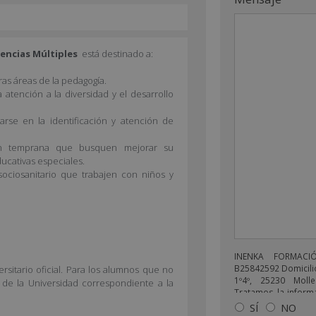
encias Múltiples
está destinado a:
ras áreas de la pedagogía.
atención a la diversidad y el desarrollo
rse en la identificación y atención de
ión temprana que busquen mejorar su
ucativas especiales.
sociosanitario que trabajen con niños y
INENKA FORMACI
B25842592 Domicilio
rsitario oficial. Para los alumnos que no
1º4º, 25230 Molle
 de la Universidad correspondiente a la
Tratamos la informa
enviarle correos 
SÍ
NO
relacionado con lo