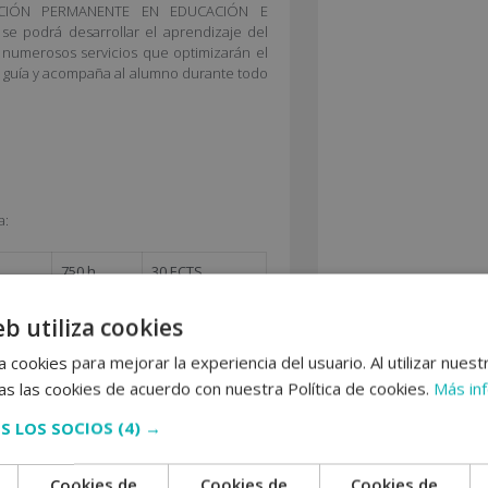
MACIÓN PERMANENTE EN EDUCACIÓN E
e podrá desarrollar el aprendizaje del
de numerosos servicios que optimizarán el
e guía y acompaña al alumno durante todo
a:
750 h.
30 ECTS
IL
750 h.
30 ECTS
eb utiliza cookies
 cookies para mejorar la experiencia del usuario. Al utilizar nuest
s las cookies de acuerdo con nuestra Política de cookies.
Más in
S LOS SOCIOS
(4) →
Cookies de
Cookies de
Cookies de