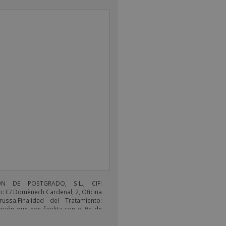
ÓN DE POSTGRADO, S.L., CIF:
: C/ Domènech Cardenal, 2, Oficina
russa.Finalidad del Tratamiento:
ción que nos facilita con el fin de
electrónicos de tipo comercial
s productos ofrecidos y otros tipo