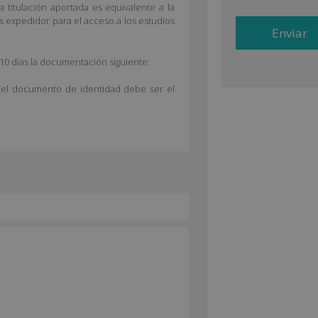
a titulación aportada es equivalente a la
de productos que f
ís expedidor para el acceso a los estudios
del tratamie
interesado.Derech
identificándose su
dirección comerc
10 días la documentación siguiente:
A
información co
l
Privacidad.Desea r
(el documento de identidad debe ser el
telefónica y/o email)
t
e
r
n
a
t
i
v
e
: