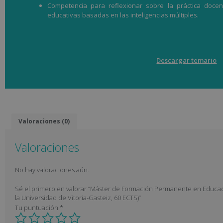
Competencia para reflexionar sobre la práctica docen
educativas basadas en las inteligencias múltiples.
Descargar temario
Valoraciones (0)
Valoraciones
No hay valoraciones aún.
Sé el primero en valorar “Máster de Formación Permanente en Educació
la Universidad de Vitoria-Gasteiz, 60 ECTS)”
Tu puntuación
*