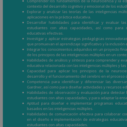
Comprender los fundamentos de la neurociencia y la edu
contexto del desarrollo cognitivo y emocional de los estud
Explorar y analizar las teorías de las inteligencias múlt
aplicaciones en la práctica educativa.
Desarrollar habilidades para identificar y evaluar la
estudiantes con altas capacidades, así como para d
educativas efectivas.
Investigar y aplicar estrategias pedagógicas innovadoras
que promuevan el aprendizaje significativo y la inclusión e
Integrar los conocimientos adquiridos en un proyecto fina
de los principios de las inteligencias múltiples en un cont
Habilidades de análisis y síntesis para comprender y evalu
educativa relacionada con las inteligencias múltiples y la
Capacidad para aplicar los principios de la neuroci
desarrollo y el funcionamiento del cerebro en el proceso 
Competencia para identificar y diferenciar las divers
Gardner, así como para diseñar actividades y recursos e
Habilidades de observación y evaluación para detectar l
estudiantes con altas capacidades, y para adaptar la ense
Aptitud para diseñar e implementar programas educat
basados en las inteligencias múltiples.
Habilidades de comunicación efectiva para colaborar co
en el diseño e implementación de estrategias educativ
estudiantes con altas capacidades.