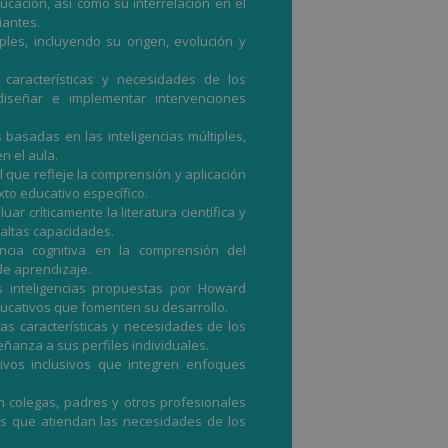
cación, así como su interrelación en el
iantes.
iples, incluyendo su origen, evolución y
s características y necesidades de los
iseñar e implementar intervenciones
 basadas en las inteligencias múltiples,
n el aula.
l que refleje la comprensión y aplicación
exto educativo específico.
ar críticamente la literatura científica y
s altas capacidades.
encia cognitiva en la comprensión del
de aprendizaje.
as inteligencias propuestas por Howard
ducativos que fomenten su desarrollo.
as características y necesidades de los
ñanza a sus perfiles individuales.
ivos inclusivos que integren enfoques
n colegas, padres y otros profesionales
as que atiendan las necesidades de los