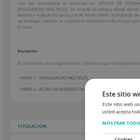
Una vez formalizada la matrícula en MÁSTER DE FOR
INTELIGENCIAS MÚLTIPLES, se accede al campus virtual donde s
temario y realizar los ejercicios de forma online, disfrutando 
aprendizaje. Además, se cuenta con la asistencia de un tutor qu
el curso.
Duración:
El curso tiene una carga lectiva de 1500 horas que corresponden 
PARTE 1 – INTELIGENCIAS MÚLTIPLES
PARTE 2 – ALTAS CAPACIDADES EN EDUCACIÓN INFANTIL Y JUVEN
Este sitio w
Este sitio web usa
usted acepta toda
MOSTRAR TODO
TITULACIÓN
Cookies