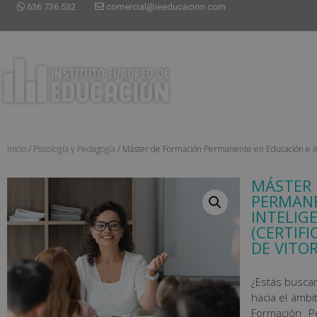
636 736 532
comercial@ieeducacion.com
Inicio
/
Psicología y Pedagogía
/ Máster de Formación Permanente en Educación e Inte
MÁSTER 
PERMANE
INTELIG
(CERTIF
DE VITOR
¿Estás busca
hacia el ámb
Formación P