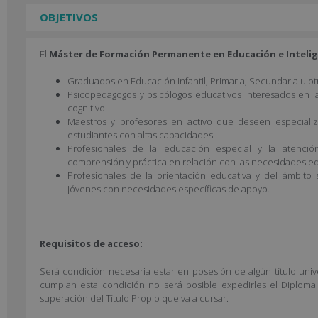
OBJETIVOS
El
Máster de Formación Permanente en Educación e Intelig
Graduados en Educación Infantil, Primaria, Secundaria u ot
Psicopedagogos y psicólogos educativos interesados en la 
cognitivo.
Maestros y profesores en activo que deseen especializa
estudiantes con altas capacidades.
Profesionales de la educación especial y la atenc
comprensión y práctica en relación con las necesidades ed
Profesionales de la orientación educativa y del ámbito 
jóvenes con necesidades específicas de apoyo.
Requisitos de acceso:
Será condición necesaria estar en posesión de algún título unive
cumplan esta condición no será posible expedirles el Diploma
superación del Título Propio que va a cursar.