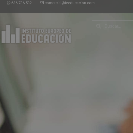
636 736 532
comercial@ieeducacion.com