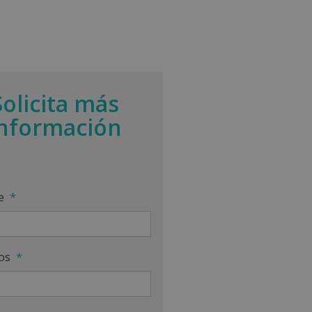
Solicita más
información
e
*
os
*