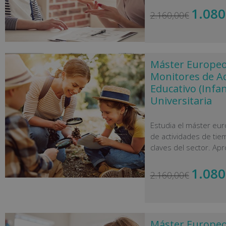
1.080
2.160,00
€
Máster Europeo 
Monitores de Ac
Educativo (Infant
Universitaria
Estudia el máster eur
de actividades de tiemp
claves del sector. Ap
1.080
2.160,00
€
Máster Europeo