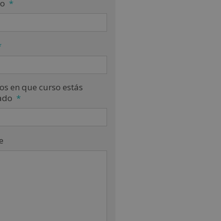
no
*
*
os en que curso estás
ado
*
e