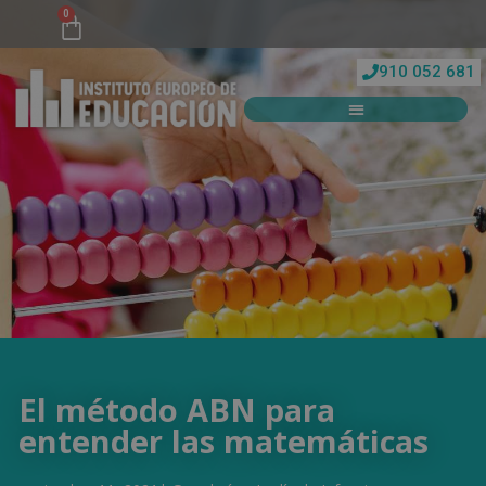
0
910 052 681
El método ABN para
entender las matemáticas