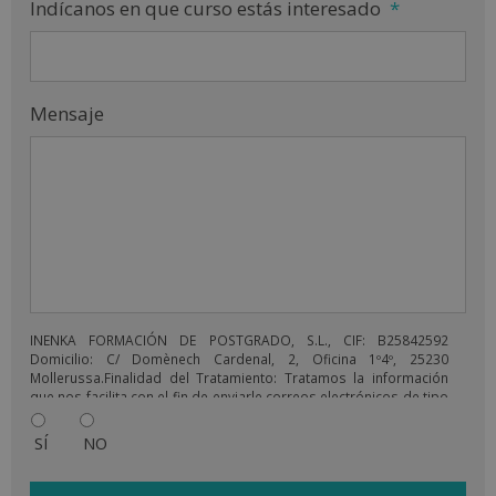
Indícanos en que curso estás interesado
*
Mensaje
INENKA FORMACIÓN DE POSTGRADO, S.L., CIF: B25842592
Domicilio: C/ Domènech Cardenal, 2, Oficina 1º4º, 25230
Mollerussa.Finalidad del Tratamiento: Tratamos la información
que nos facilita con el fin de enviarle correos electrónicos de tipo
comercial relacionado con los productos ofrecidos y otros tipo
de productos que fueran de su interés.Legitimación del
SÍ
NO
tratamiento: Consentimiento del interesado.Derechos: Puede
ejercitar sus derechos identificándose suficientemente,
dirigiéndose a la dirección comercial@ieeducacion.com. Para