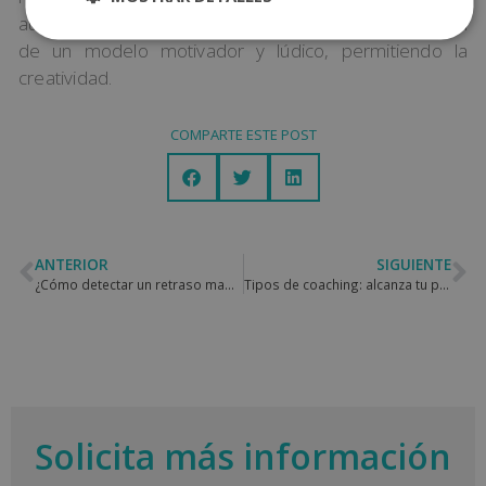
aumenta el rendimiento académico, ya que se trata
de un modelo motivador y lúdico, permitiendo la
creatividad.
COMPARTE ESTE POST
ANTERIOR
SIGUIENTE
¿Cómo detectar un retraso madurativo?
Tipos de coaching: alcanza tu potencial
Solicita más información