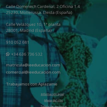
v
Calle Domenech Cardenal, 2 Oficina 1.4
e
25230
,
Mollerussa
.
Lleida (España)
:
Calle Velázquez 10, 1ª planta
28001
,
Madrid (España)
910 052 681
+34 636 736 532
matricula@ieeducacion.com
comercial@ieeducacion.com
Trabajamos con Aplazame
Información legal
Mapa del sitio
Tablón de anuncios