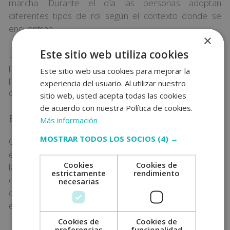
marcha. Durante el día las personas adoptan
diferentes tipos de rol según el contexto donde se
encuentran.
×
Este sitio web utiliza cookies
Las personas que se sienten en na cárcel de rol, no
pueden deshacerse de ello, no porqué nadie se lo
Este sitio web usa cookies para mejorar la
prohíba, sino porqué el mismo siente que está
experiencia del usuario. Al utilizar nuestro
obligado a hacerlo y a comportarse de esa manera.
sitio web, usted acepta todas las cookies
de acuerdo con nuestra Política de cookies.
El rol y el estigma
Más información
MOSTRAR TODOS LOS SOCIOS
(4) →
Cuando el rol se reviste de un componente
estigmático (cuando están marcados negativamente)
Cookies
Cookies de
la dificultad de emanciparse de él, resulta mayor. De
estrictamente
rendimiento
otro lado, el estigma de rol lleva a la autosegregación
necesarias
de las personas afectadas, al desarrollo por parte de
estas de posibles aspectos reactivos asociados al rol.
Cookies de
Cookies de
preferencias
funcionalidad