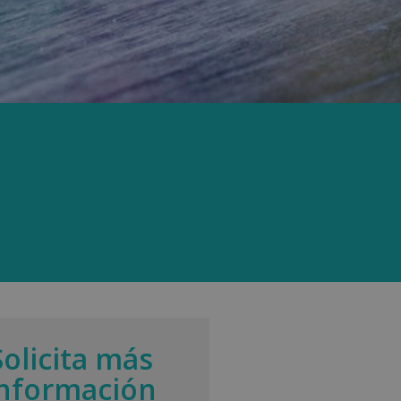
Solicita más
información