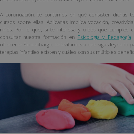
A continuación, te contamos en qué consisten dichas 
cursos sobre ellas. Aplicarlas implica vocación, creativid
niños. Por lo que, si te interesa y crees que cumples 
consultar nuestra formación en
Psicología y Pedagogía
ofrecerte. Sin embargo, te invitamos a que sigas leyendo 
terapias infantiles existen y cuáles son sus múltiples benefic