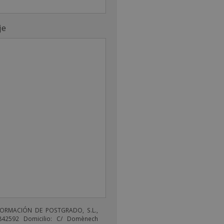
je
FORMACIÓN DE POSTGRADO, S.L.,
842592 Domicilio: C/ Domènech