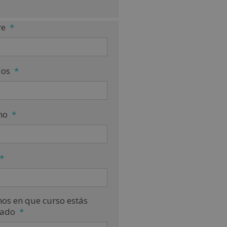
e
*
dos
*
no
*
*
nos en que curso estás
sado
*