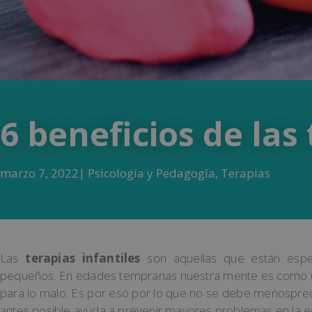
6 beneficios de las 
marzo 7, 2022
|
Psicología y Pedagogía
,
Terapias
Las
terapias infantiles
son aquellas que están espe
pequeños. En edades tempranas nuestra mente es como u
para lo malo. Es por eso por lo que no se debe menospreciar
antes posible ayuda a prevenir mayores problemas en la e