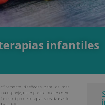
terapias infantiles
cíficamente diseñadas para los más
na esponja, tanto para lo bueno como
 este tipo de terapias y realizarlas lo
dad adulta.